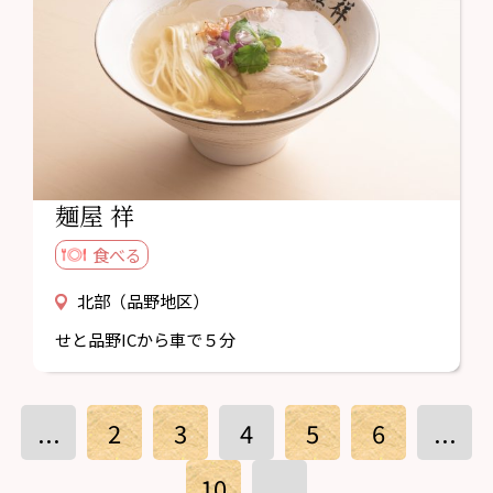
麺屋 祥
食べる
北部（品野地区）
せと品野ICから車で５分
...
2
3
4
5
6
...
10
...