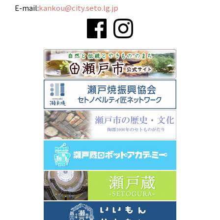
E-mail:
kankou@city.seto.lg.jp