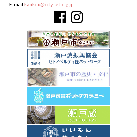
E-mail:
kankou@city.seto.lg.jp