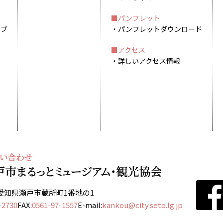
パンフレット
イブ
パンフレットダウンロード
アクセス
詳しいアクセス情報
13 愛知県瀬戸市蔵所町1番地の1
-2730
FAX:
0561-97-1557
E-mail:
kankou@city.seto.lg.jp