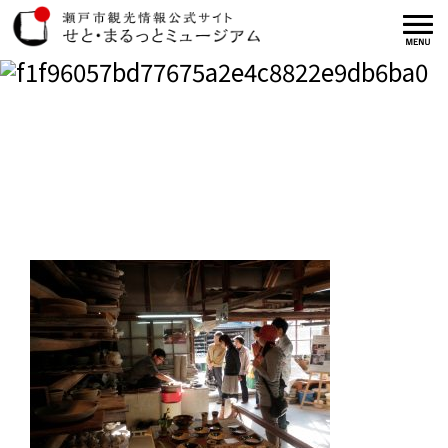
f1f96057bd77675a2e4c882