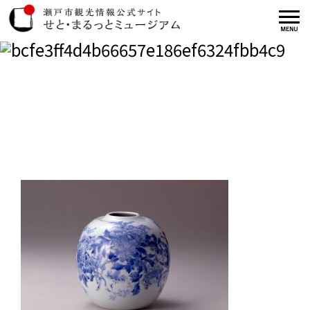
bcfe3ff4d4b66657e186ef6