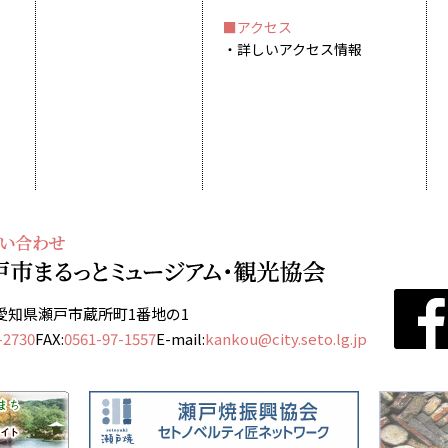
アクセス
詳しいアクセス情報
13 愛知県瀬戸市蔵所町1番地の1
-2730
FAX:
0561-97-1557
E-mail:
kankou@city.seto.lg.jp