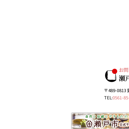
〒489-08
TEL:
0561-85