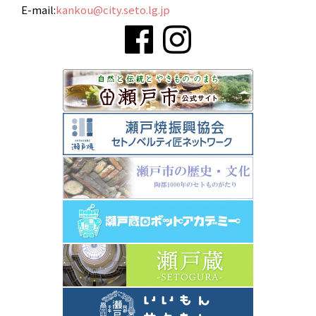
E-mail:
kankou@city.seto.lg.jp