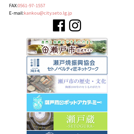
FAX:
0561-97-1557
E-mail:
kankou@city.seto.lg.jp