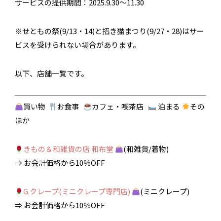
サービスの提供期間：2025.9.30～11.30
※せともの祭(9/13・14)と招き猫まつり(9/27・28)はサー
ビスを受けられない場合があります。
以下、店舗一覧です。
買い物
お食事
カフェ・喫茶店
泊まる
その
ほか
きもの＆和雑貨の店 和布堂
(和雑貨/着物)
⇒ お会計価格から10％OFF
G.クレープ(ミニクレープ専門店)
(ミニクレープ)
⇒ お会計価格から10％OFF