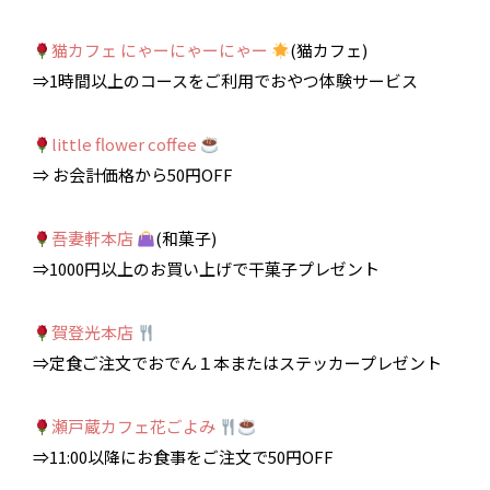
猫カフェ にゃーにゃーにゃー
(猫カフェ)
⇒1時間以上のコースをご利用でおやつ体験サービス
little flower coffee
⇒ お会計価格から50円OFF
吾妻軒本店
(和菓子)
⇒1000円以上のお買い上げで干菓子プレゼント
賀登光本店
⇒定食ご注文でおでん１本またはステッカープレゼント
瀬戸蔵カフェ花ごよみ
⇒11:00以降にお食事をご注文で50円OFF