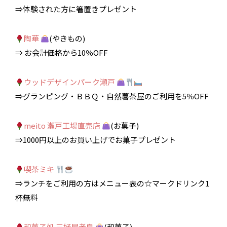
⇒体験された方に箸置きプレゼント
陶華
(やきもの)
⇒ お会計価格から10％OFF
ウッドデザインパーク瀬戸
⇒グランピング・ＢＢＱ・自然薯茶屋のご利用を5％OFF
meito 瀬戸工場直売店
(お菓子)
⇒1000円以上のお買い上げでお菓子プレゼント
喫茶ミキ
⇒ランチをご利用の方はメニュー表の☆マークドリンク1
杯無料
和菓子処 三好屋老泉
(和菓子)