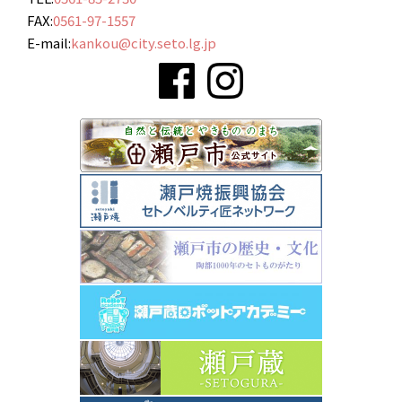
FAX:
0561-97-1557
E-mail:
kankou@city.seto.lg.jp