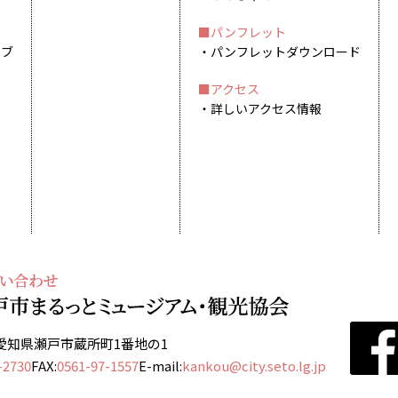
パンフレット
イブ
パンフレットダウンロード
アクセス
詳しいアクセス情報
13 愛知県瀬戸市蔵所町1番地の1
-2730
FAX:
0561-97-1557
E-mail:
kankou@city.seto.lg.jp