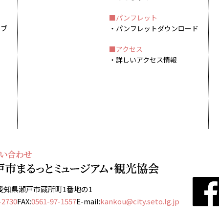
パンフレット
イブ
パンフレットダウンロード
アクセス
詳しいアクセス情報
13 愛知県瀬戸市蔵所町1番地の1
-2730
FAX:
0561-97-1557
E-mail:
kankou@city.seto.lg.jp