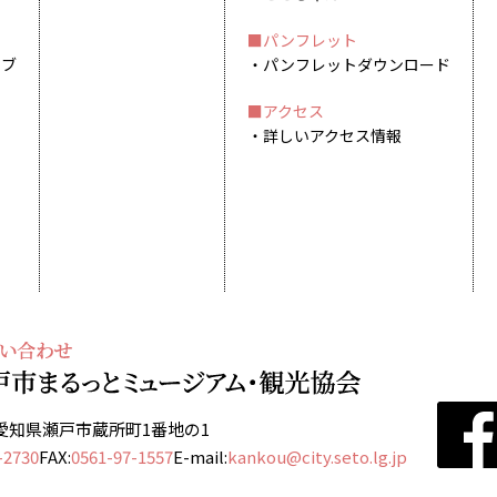
パンフレット
イブ
パンフレットダウンロード
アクセス
詳しいアクセス情報
13 愛知県瀬戸市蔵所町1番地の1
-2730
FAX:
0561-97-1557
E-mail:
kankou@city.seto.lg.jp