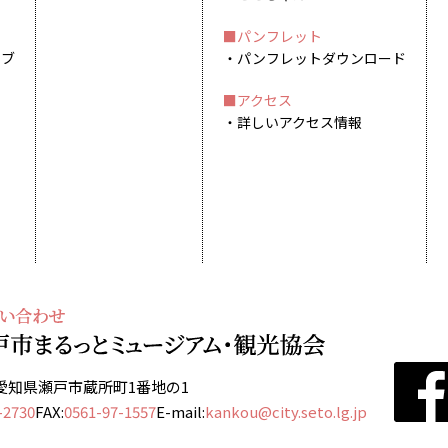
パンフレット
イブ
パンフレットダウンロード
アクセス
詳しいアクセス情報
13 愛知県瀬戸市蔵所町1番地の1
-2730
FAX:
0561-97-1557
E-mail:
kankou@city.seto.lg.jp