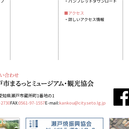
イブ
パンフレットダウンロード
アクセス
詳しいアクセス情報
13 愛知県瀬戸市蔵所町1番地の1
-2730
FAX:
0561-97-1557
E-mail:
kankou@city.seto.lg.jp