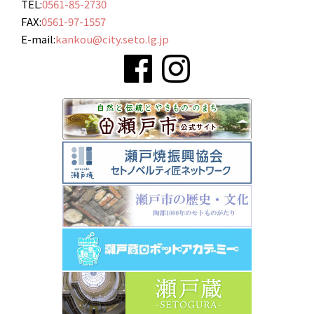
TEL:
0561-85-2730
FAX:
0561-97-1557
E-mail:
kankou@city.seto.lg.jp