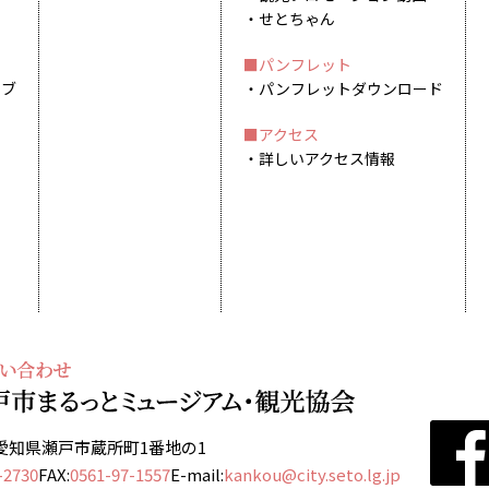
せとちゃん
パンフレット
イブ
パンフレットダウンロード
アクセス
詳しいアクセス情報
13 愛知県瀬戸市蔵所町1番地の1
-2730
FAX:
0561-97-1557
E-mail:
kankou@city.seto.lg.jp