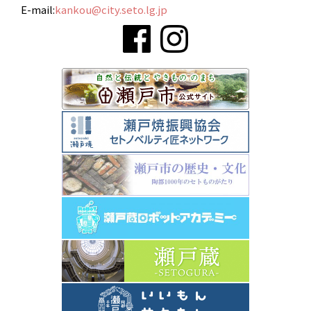
E-mail:
kankou@city.seto.lg.jp