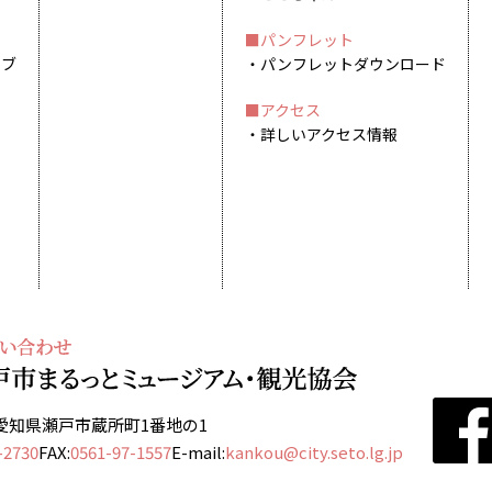
パンフレット
イブ
パンフレットダウンロード
アクセス
詳しいアクセス情報
13 愛知県瀬戸市蔵所町1番地の1
-2730
FAX:
0561-97-1557
E-mail:
kankou@city.seto.lg.jp