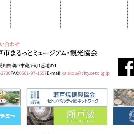
13 愛知県瀬戸市蔵所町1番地の1
-2730
FAX:
0561-97-1557
E-mail:
kankou@city.seto.lg.jp