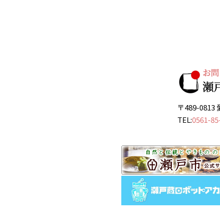
〒489-08
TEL:
0561-85