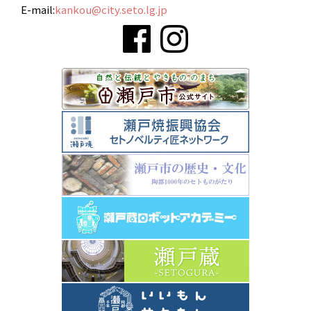
E-mail:
kankou@city.seto.lg.jp