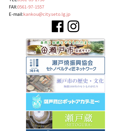
FAX:
0561-97-1557
E-mail:
kankou@city.seto.lg.jp