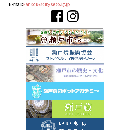
E-mail:
kankou@city.seto.lg.jp