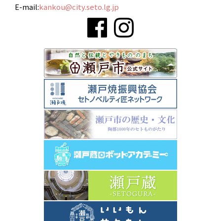
E-mail:
kankou@city.seto.lg.jp