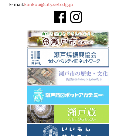
E-mail:
kankou@city.seto.lg.jp